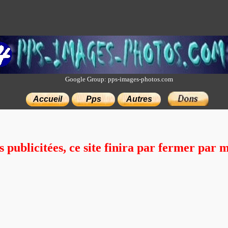
Google Group: pps-images-photos.com
Accueil
Pps
Autres
×
s publicitées, ce site finira par fermer pa