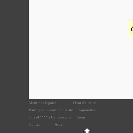
Mentions legales
Droit d'auteurs
Politique de confidentialite
Aquarelles
Gites4**** a Carcassonne
Liens
Contact
Aide