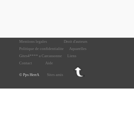
Mentions legales
Droit d'auteurs
Politique de confidentialite
Aquarelles
Gites4**** a Carcassonne
Liens
Contact
Aide
© Pps HerrA
Sites amis