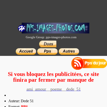
Google Group: pps-images-photos.com
×
Accueil
Pps
Autres
Si vous bloquez les publicitées, ce site
finira par fermer par manque de
moyens.
ami_amour__poeme__dede_51
Auteur: Dede 51
Format:
PP
S