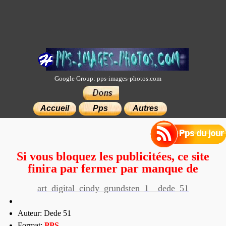
Google Group: pps-images-photos.com
×
Accueil
Pps
Autres
Si vous bloquez les publicitées, ce site
finira par fermer par manque de
moyens.
art_digital_cindy_grundsten_1__dede_51
Auteur: Dede 51
Format:
PP
S