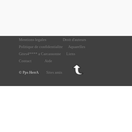
Mentions legales
Droit d'auteurs
Politique de confidentialite
Aquarelles
Gites4**** a Carcassonne
Liens
Contact
Aide
© Pps HerrA
Sites amis