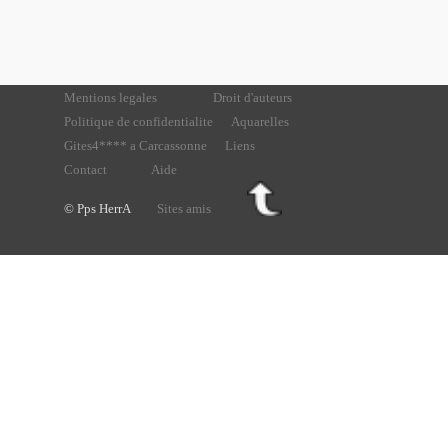
Mentions legales
Droit d'auteurs
Politique de confidentialite
Aquarelles
Gites4**** a Carcassonne
Liens
Contact
Aide
© Pps HerrA
Sites amis