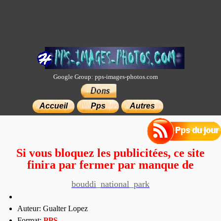
Google Group: pps-images-photos.com
×
Accueil
Pps
Autres
Si vous bloquez les publicitées, ce site
finira par fermer par manque de
moyens.
bouddi_national_park
Auteur: Gualter Lopez
Format:
PP
S