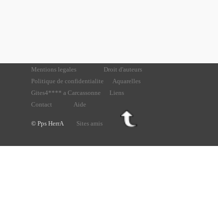
Mentions legales
Droit d'auteurs
Politique de confidentialite
Aquarelles
Gites4**** a Carcassonne
Liens
Contact
Aide
© Pps HerrA
Sites amis