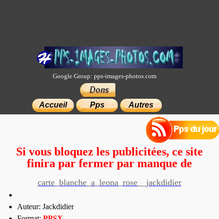
Google Group: pps-images-photos.com
×
Accueil
Pps
Autres
Si vous bloquez les publicitées, ce site
finira par fermer par manque de
moyens.
carte_blanche_a_leona_rose__jackdidier
Auteur: Jackdidier
Format:
PP
SX