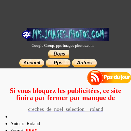
Google Group: pps-images-photos.com
×
Accueil
Pps
Autres
Si vous bloquez les publicitées, ce site
finira par fermer par manque de
moyens.
creches_de_noel_selection__roland
Auteur: Roland
Format:
PP
SX