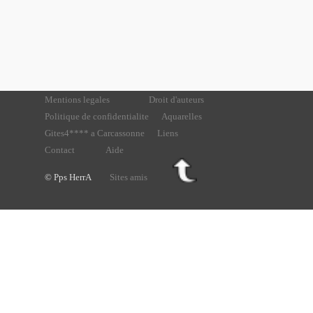
Mentions legales
Droit d'auteurs
Politique de confidentialite
Aquarelles
Gites4**** a Carcassonne
Liens
Contact
Aide
© Pps HerrA
Sites amis