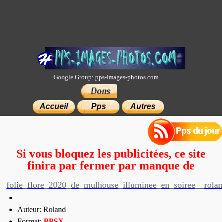
Google Group: pps-images-photos.com
×
Accueil
Pps
Autres
Si vous bloquez les publicitées, ce site
finira par fermer par manque de
moyens.
folie_flore_2020_de_mulhouse_illuminee_en_soiree__rola
Auteur: Roland
Format:
PP
SX