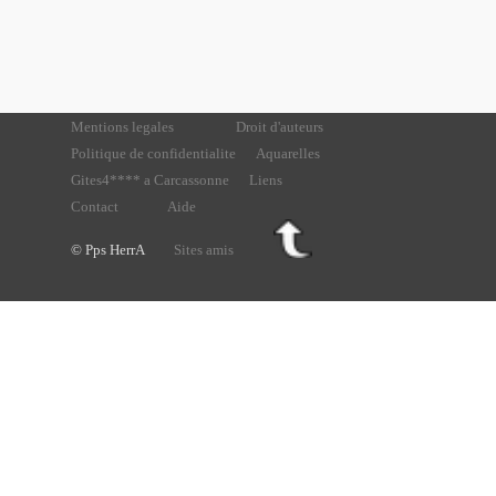
Mentions legales
Droit d'auteurs
Politique de confidentialite
Aquarelles
Gites4**** a Carcassonne
Liens
Contact
Aide
© Pps HerrA
Sites amis