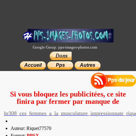
Google Group: pps-images-photos.com
×
Accueil
Pps
Autres
Si vous bloquez les publicitées, ce site
finira par fermer par manque de
moyens.
hr308_ces_femmes_a_la_musculature_impressionnate_riqu
Auteur: Riquet77570
Format:
PP
SX