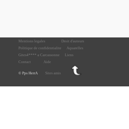
Mentions legales
Droit d'auteurs
Politique de confidentialite
Aquarelles
Gites4**** a Carcassonne
Liens
Contact
Aide
© Pps HerrA
Sites amis