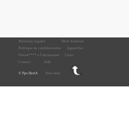
Mentions legales
Droit d'auteurs
Politique de confidentialite
Aquarelles
Gites4**** a Carcassonne
Liens
Contact
Aide
© Pps HerrA
Sites amis