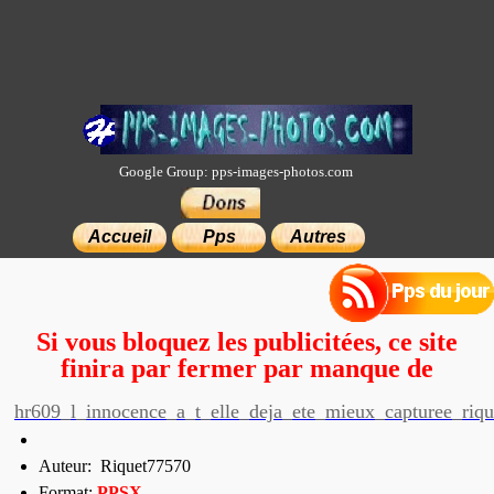
Google Group: pps-images-photos.com
×
Accueil
Pps
Autres
Si vous bloquez les publicitées, ce site
finira par fermer par manque de
moyens.
hr609_l_innocence_a_t_elle_deja_ete_mieux_capturee_riq
Auteur: Riquet77570
Format:
PP
SX