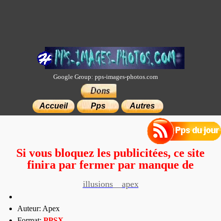
Google Group: pps-images-photos.com
×
Accueil
Pps
Autres
Si vous bloquez les publicitées, ce site
finira par fermer par manque de
moyens.
illusions__apex
Auteur: Apex
Format:
PP
SX