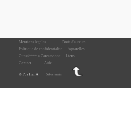
Mentions legales
Droit d'auteurs
Politique de confidentialite
Aquarelles
Gites4**** a Carcassonne
Liens
Contact
Aide
© Pps HerrA
Sites amis