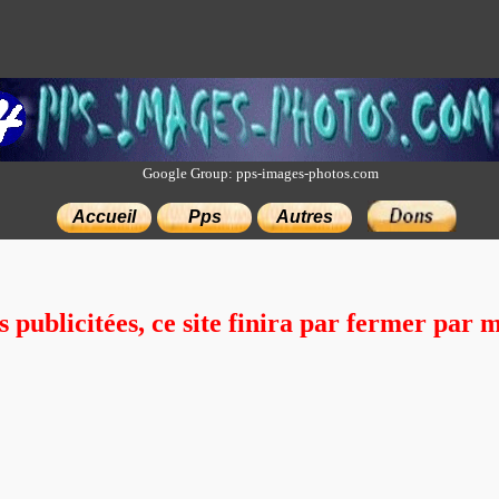
Google Group: pps-images-photos.com
Accueil
Pps
Autres
×
s publicitées, ce site finira par fermer pa