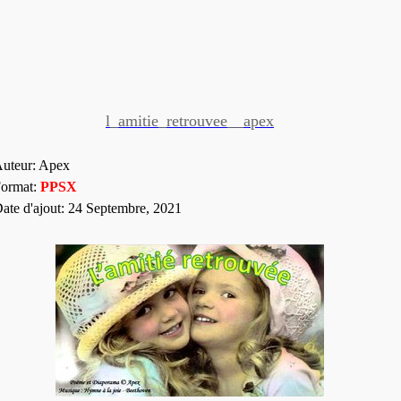
l_amitie_retrouvee__apex
uteur: Apex
ormat:
PP
SX
ate d'ajout: 24 Septembre, 2021