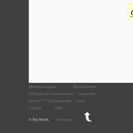
Mentions legales
Droit d'auteurs
Politique de confidentialite
Aquarelles
Gites4**** a Carcassonne
Liens
Contact
Aide
© Pps HerrA
Sites amis