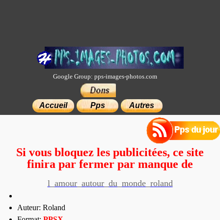
Google Group: pps-images-photos.com
×
Accueil
Pps
Autres
Si vous bloquez les publicitées, ce site
finira par fermer par manque de
moyens.
l_amour_autour_du_monde_roland
Auteur: Roland
Format:
PP
SX