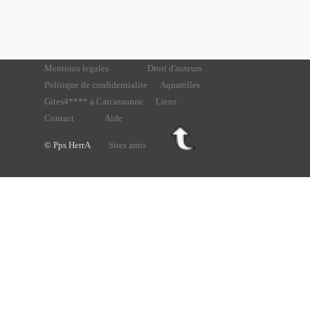
Mentions legales
Droit d'auteurs
Politique de confidentialite
Aquarelles
Gites4**** a Carcassonne
Liens
Contact
Aide
© Pps HerrA
Sites amis