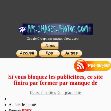
Google Group: pps-images-photos.com
×
Accueil
Pps
Autres
Si vous bloquez les publicitées, ce site
finira par fermer par manque de
moyens.
lieux_insolites_3__jeannette
Auteur: Jeannette
Format:
PP
SX