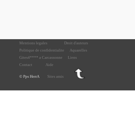
Mentions legales
Droit d'auteurs
Politique de confidentialite
Aquarelles
Gites4**** a Carcassonne
Liens
Contact
Aide
© Pps HerrA
Sites amis