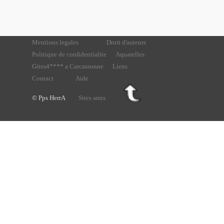
Mentions legales
Droit d'auteurs
Politique de confidentialite
Aquarelles
Gites4**** a Carcassonne
Liens
Contact
Aide
© Pps HerrA
Sites amis