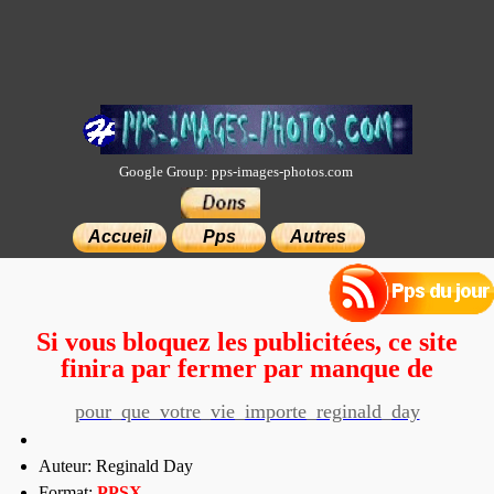
Google Group: pps-images-photos.com
×
Accueil
Pps
Autres
Si vous bloquez les publicitées, ce site
finira par fermer par manque de
moyens.
pour_que_votre_vie_importe_reginald_day
Auteur: Reginald Day
Format:
PP
SX