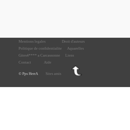
Mentions legales
Droit d'auteurs
Politique de confidentialite
Aquarelles
Gites4**** a Carcassonne
Liens
Contact
Aide
© Pps HerrA
Sites amis