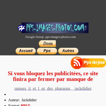
Google Group: pps-images-photos.com
×
Accueil
Pps
Autres
Si vous bloquez les publicitées, ce site
finira par fermer par manque de
moyens.
ramses_ii_et_l_or_des_pharaons__jackdidier
Auteur: Jackdidier
Format:
PP
SX