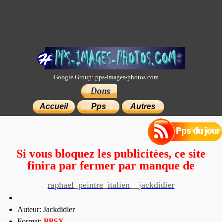
Google Group: pps-images-photos.com
×
Accueil
Pps
Autres
Si vous bloquez les publicitées, ce site
finira par fermer par manque de
moyens.
raphael_peintre_italien__jackdidier
Auteur: Jackdidier
Format:
PP
SX