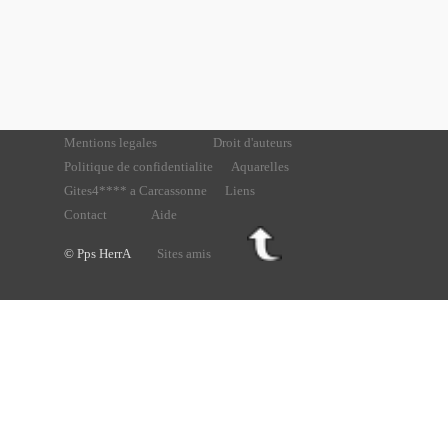
Mentions legales
Droit d'auteurs
Politique de confidentialite
Aquarelles
Gites4**** a Carcassonne
Liens
Contact
Aide
© Pps HerrA
Sites amis