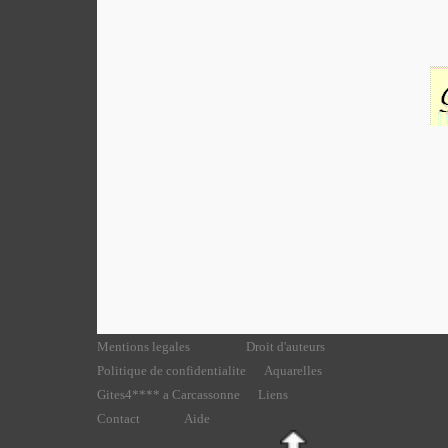
Mentions legales
Droit d'auteurs
Politique de confidentialite
Aquarelles
Gites4**** a Carcassonne
Liens
Contact
Aide