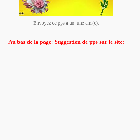
Envoyez ce pps a un, une ami(e).
Au bas de la page: Suggestion de pps sur le site: