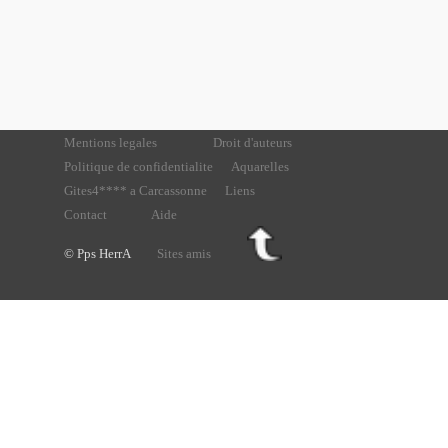
Mentions legales
Droit d'auteurs
Politique de confidentialite
Aquarelles
Gites4**** a Carcassonne
Liens
Contact
Aide
© Pps HerrA
Sites amis