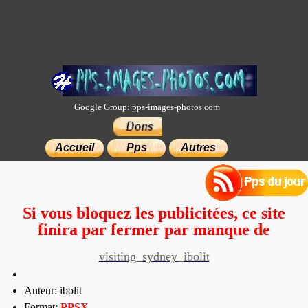
Google Group: pps-images-photos.com
×
Accueil
Pps
Autres
Si vous bloquez les publicitées, ce site
finira par fermer par manque de
moyens.
visiting_sydney_ibolit
Auteur: ibolit
Format:
PP
SX